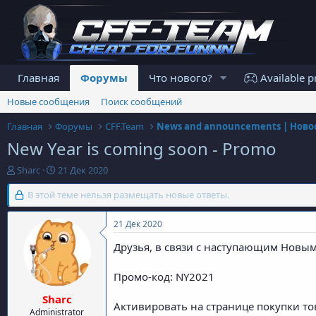
Главная
Форумы
Что нового?
Available p
Новые сообщения
Поиск сообщений
Главная
Форумы
CFF.Team
New Year is coming soon - Promo
А
Д
Sharc
21 Дек 2020
в
а
т
В этой теме нельзя размещать новые ответы.
т
о
а
р
н
21 Дек 2020
т
а
е
ч
Друзья, в связи с наступающим Новым
м
а
ы
л
Промо-код: NY2021
а
Sharc
Активировать на странице покупки тов
Administrator