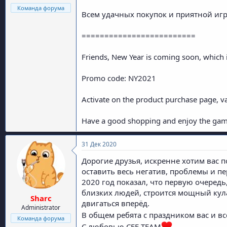
Команда форума
Всем удачных покупок и приятной иг
=========================
Friends, New Year is coming soon, which 
Promo code: NY2021
Activate on the product purchase page, va
Have a good shopping and enjoy the gam
31 Дек 2020
Дорогие друзья, искренне хотим вас 
оставить весь негатив, проблемы и пе
2020 год показал, что первую очере
близких людей, строится мощный кул
Sharc
двигаться вперёд.
Administrator
В общем ребята с праздником вас и в
Команда форума
С любовью CFF-TEAM
.