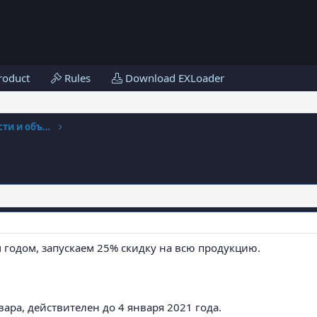
roduct
Rules
Download EXLoader
News and announcements | Новости и объявления
 годом, запускаем 25% скидку на всю продукцию.
ара, действителен до 4 января 2021 года.