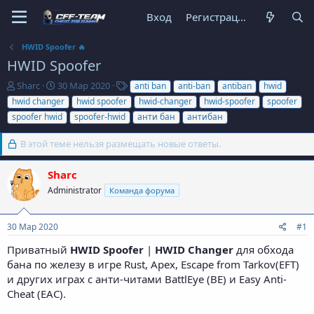
Вход
Регистрация
HWID Spoofer 🔥
HWID Spoofer
А
Д
Т
Sharc
30 Мар 2020
anti ban
anti-ban
antiban
hwid
в
а
е
hwid changer
hwid spoofer
hwid-changer
hwid-spoofer
spoofer
т
т
г
spoofer hwid
spoofer-hwid
анти бан
антибан
о
а
и
р
н
В этой теме нельзя размещать новые ответы.
т
а
е
ч
м
а
Sharc
ы
л
Administrator
Команда форума
а
30 Мар 2020
#1
Приватный
HWID Spoofer
|
HWID Changer
для обхода
бана по железу в игре Rust, Apex, Escape from Tarkov(EFT)
и других играх с анти-читами BattlEye (BE) и Easy Anti-
Cheat (EAC).