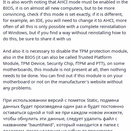
It is also worth noting that AHСI mode must be enabled in the
BIOS, it is on almost all new computers, but to be more
convincing, check if this mode is set exactly, if it is different,
for example, an IDE, you will need to change it to AHСI, more
often of all this is only possible with a complete reinstallation
of Windows, but if you find a way without reinstalling how to
do this, be sure to share it with us
And also it is necessary to disable the TPM protection module,
also in the BIOS (it can also be called Trusted Platform
Module, TPM Device, Security Chip, fTPM and PTT), on some
motherboards, this module is not present at all, then nothing
needs to be done. You can find out if this module is on your
motherboard or not on the manufacturer's website without
any problems.
При использовании версий с пометок Static, подмена
данных будет произведена один раз и будет постоянно
оставаться одной и той же при каждом новом инжекте,
чтобы обнулить эти данные, следует удалить файл с
названием "bauntihwid", который находится в папке с
лоадером, после удаления не забудьте произвести