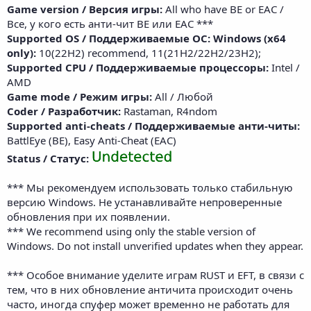
Game version / Версия игры:
All who have BE or EAC /
Все, у кого есть анти-чит BE или EAC ***
Supported OS / Поддерживаемые ОС: Windows (x64
only):
10(22H2) recommend, 11(21H2/22H2/23H2);
Supported CPU / Поддерживаемые процессоры:
Intel /
AMD
Game mode / Режим игры:
All / Любой
Coder / Разработчик:
Rastaman, R4ndom
Supported anti-cheats / Поддерживаемые анти-читы:
BattlEye (BE), Easy Anti-Cheat (EAC)
Status / Статус:
*** Мы рекомендуем использовать только стабильную
версию Windows. Не устанавливайте непроверенные
обновления при их появлении.
*** We recommend using only the stable version of
Windows. Do not install unverified updates when they appear.
*** Особое внимание уделите играм RUST и EFT, в связи с
тем, что в них обновление античита происходит очень
часто, иногда спуфер может временно не работать для