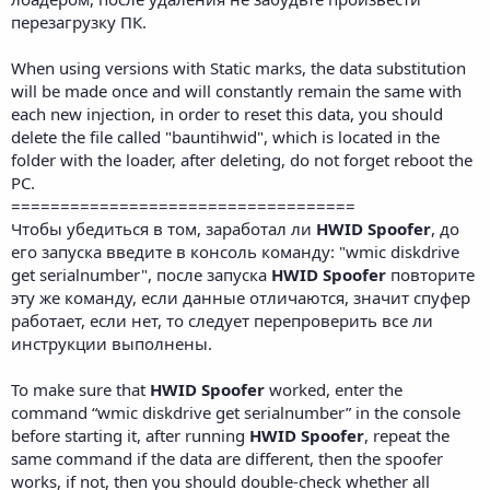
перезагрузку ПК.
When using versions with Static marks, the data substitution
will be made once and will constantly remain the same with
each new injection, in order to reset this data, you should
delete the file called "bauntihwid", which is located in the
folder with the loader, after deleting, do not forget reboot the
PC.
===================================
Чтобы убедиться в том, заработал ли
HWID Spoofer
, до
его запуска введите в консоль команду: "wmic diskdrive
get serialnumber", после запуска
HWID Spoofer
повторите
эту же команду, если данные отличаются, значит спуфер
работает, если нет, то следует перепроверить все ли
инструкции выполнены.
To make sure that
HWID Spoofer
worked, enter the
command “wmic diskdrive get serialnumber” in the console
before starting it, after running
HWID Spoofer
, repeat the
same command if the data are different, then the spoofer
works, if not, then you should double-check whether all