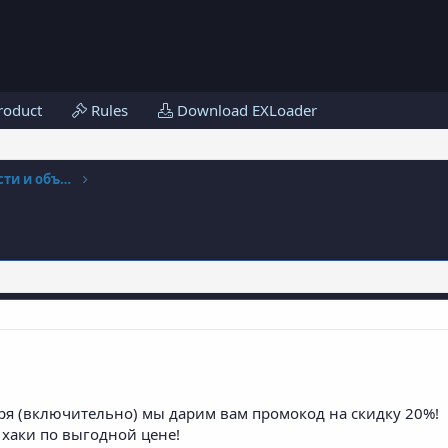
roduct
Rules
Download EXLoader
News and announcements | Новости и объявления
бря (включительно) мы дарим вам промокод на скидку 20%!
хаки по выгодной цене!