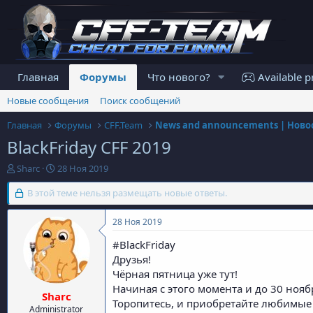
Главная
Форумы
Что нового?
Available p
Новые сообщения
Поиск сообщений
Главная
Форумы
CFF.Team
BlackFriday CFF 2019
А
Д
Sharc
28 Ноя 2019
в
а
т
В этой теме нельзя размещать новые ответы.
т
о
а
р
н
28 Ноя 2019
т
а
е
ч
#BlackFriday
м
а
Друзья!
ы
л
Чёрная пятница уже тут!
а
Начиная с этого момента и до 30 ноя
Sharc
Торопитесь, и приобретайте любимые 
Administrator