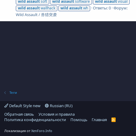
wild
assault
soft
wild
assault
software
wild
assault
visual
Ответы: 0
Форум:
wild
assault
wallhack
wild
assault
wh
Wild Assault / 兽猎突袭
Теги
Default Style new
Russian (RU)
Обратная связь
Условия и правила
Политика конфиденциальности
Помощь
Главная
R
S
S
Локализация от
XenForo.Info