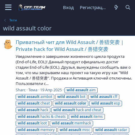
Вход
Регистрация
Теги
wild assault color
Приватный чит для Wild Assault / 兽猎突袭 |
Private hack for Wild Assault / 兽猎突袭
Уведомление о завершении жизненного цикла продукта
(End-of-Life, EOL)! Данный продукт официально достиг
стадии End-of-Life (EOL). Друзья, вынуждены сообщить вам о
том, что мы закрываем наш проект на такую игру как "Wild
Assault / 兽猎突袭". Продажа и Активация ключей отключены.
Пользователи с...
Sharc
Тема
19 Апр 2025
wild
assault
aim
wild
assault
aimbot
wild
assault
bot
wild
assault
cff
wild
assault
cheat
wild
assault
color
wild
assault
esp
wild
assault
hack
wild
assault
hack and cheat
wild
assault
hacks & cheats
wild
assault
items
wild
assault
loot
wild
assault
memhack
wild
assault
memory
wild
assault
misc
wild
assault
radar