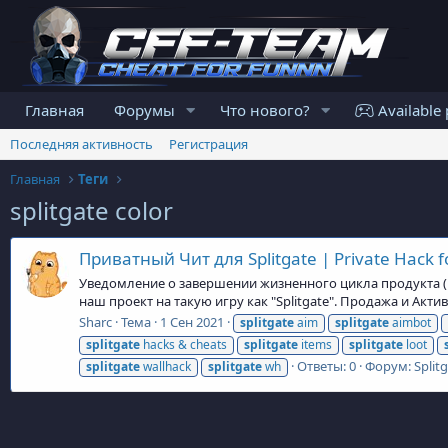
Главная
Форумы
Что нового?
Available 
Последняя активность
Регистрация
Главная
Теги
splitgate color
Приватный Чит для Splitgate | Private Hack fo
Уведомление о завершении жизненного цикла продукта (En
наш проект на такую игру как "Splitgate". Продажа и Ак
Sharc
Тема
1 Сен 2021
splitgate
aim
splitgate
aimbot
splitgate
hacks & cheats
splitgate
items
splitgate
loot
Ответы: 0
Форум:
Split
splitgate
wallhack
splitgate
wh