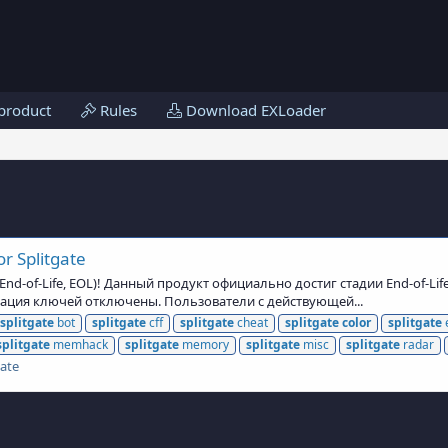
product
Rules
Download EXLoader
r Splitgate
d-of-Life, EOL)! Данный продукт официально достиг стадии End-of-Lif
тивация ключей отключены. Пользователи с действующей...
splitgate
bot
splitgate
cff
splitgate
cheat
splitgate
color
splitgate
splitgate
memhack
splitgate
memory
splitgate
misc
splitgate
radar
gate