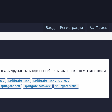
Вход
Регистрация
Поиск
e (EOL). Друзья, вынуждены сообщить вам о том, что мы закрываем
esp
splitgate
hack
splitgate
hack and cheat
splitgate
soft
splitgate
software
splitgate
visual