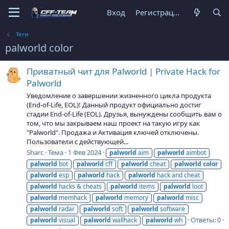
Вход
Регистрация
Теги
palworld color
Приватный чит для Palworld | Private Hack for
Palworld
Уведомление о завершении жизненного цикла продукта
(End-of-Life, EOL)! Данный продукт официально достиг
стадии End-of-Life (EOL). Друзья, вынуждены сообщить вам о
том, что мы закрываем наш проект на такую игру как
"Palworld". Продажа и Активация ключей отключены.
Пользователи с действующей...
Sharc
Тема
1 Фев 2024
palworld
aim
palworld
aimbot
palworld
bot
palworld
cff
palworld
cheat
palworld
color
palworld
esp
palworld
hack
palworld
hack and cheat
palworld
hacks & cheats
palworld
items
palworld
loot
palworld
memhack
palworld
memory
palworld
misc
palworld
radar
palworld
soft
palworld
software
Ответы: 0
palworld
visual
palworld
wallhack
palworld
wh