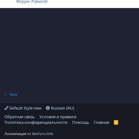
Форум:
Palworld
Теги
Default Style new
Russian (RU)
Обратная связь
Условия и правила
Политика конфиденциальности
Помощь
Главная
R
S
S
Локализация от
XenForo.Info