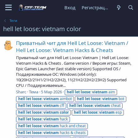
Вход
Регистрация
Теги
hell let loose: vietnam color
Приватный чит для Hell Let Loose: Vietnam /
Hell Let Loose: Vietnam Hacks & Cheats
Приватный чит для Hell Let Loose: Vietnam | Hell Let Loose:
Vietnam Hacks & Cheats . Game version / Версия игры: Steam,
Epic Games Launcher (last stable version) Supported OS /
Поддерживаемые ОС: Windows (x64 only):
10(20H2/21H1/21H2/22H2), 11(21H2/22H2/23H2) Supported
CPU / Поддерживаемые...
Sharc
Тема
5 Мар 2026
hell
let
loose:
vietnam
aim
hell
let
loose:
vietnam
aimbot
hell
let
loose:
vietnam
bot
hell
let
loose:
vietnam
cff
hell
let
loose:
vietnam
cheat
hell
let
loose:
vietnam
color
hell
let
loose:
vietnam
esp
hell
let
loose:
vietnam
hack
hell
let
loose:
vietnam
hack and cheat
hell
let
loose:
vietnam
hacks & cheats