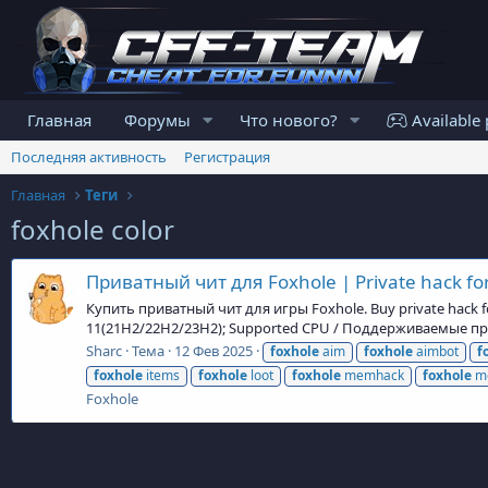
Главная
Форумы
Что нового?
Available 
Последняя активность
Регистрация
Главная
Теги
foxhole color
Приватный чит для Foxhole | Private hack fo
Купить приватный чит для игры Foxhole. Buy private hack 
11(21H2/22H2/23H2); Supported CPU / Поддерживаемые проце
Sharc
Тема
12 Фев 2025
foxhole
aim
foxhole
aimbot
f
foxhole
items
foxhole
loot
foxhole
memhack
foxhole
m
Foxhole