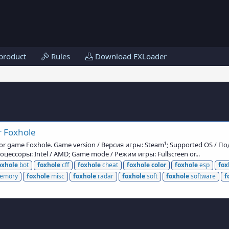
product
Rules
Download EXLoader
r Foxhole
for game Foxhole. Game version / Версия игры: Steam¹; Supported OS / 
ссоры: Intel / AMD; Game mode / Режим игры: Fullscreen or...
oxhole
bot
foxhole
cff
foxhole
cheat
foxhole
color
foxhole
esp
fox
emory
foxhole
misc
foxhole
radar
foxhole
soft
foxhole
software
f