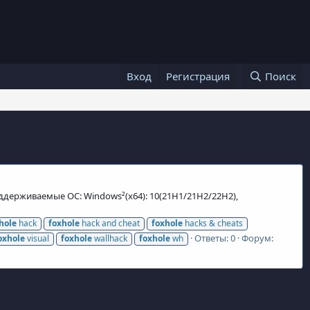
Вход
Регистрация
Поиск
Поддерживаемые ОС: Windows²(x64): 10(21H1/21H2/22H2),
hole
hack
foxhole
hack and cheat
foxhole
hacks & cheats
Ответы: 0
Форум:
oxhole
visual
foxhole
wallhack
foxhole
wh