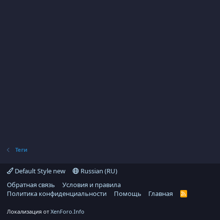
Теги
Default Style new
Russian (RU)
Обратная связь
Условия и правила
Политика конфиденциальности
Помощь
Главная
R
S
S
Локализация от
XenForo.Info