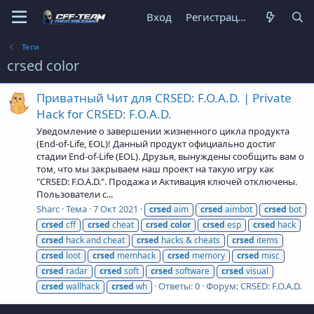
Вход
Регистрация
Теги
crsed color
Приватный Чит для CRSED: F.O.A.D. | Private
Hack for CRSED: F.O.A.D.
Уведомление о завершении жизненного цикла продукта
(End-of-Life, EOL)! Данный продукт официально достиг
стадии End-of-Life (EOL). Друзья, вынуждены сообщить вам о
том, что мы закрываем наш проект на такую игру как
"CRSED: F.O.A.D.". Продажа и Активация ключей отключены.
Пользователи с...
Sharc
Тема
7 Окт 2021
crsed
aim
crsed
aimbot
crsed
bot
crsed
cff
crsed
cheat
crsed
color
crsed
esp
crsed
hack
crsed
hack and cheat
crsed
hacks & cheats
crsed
items
crsed
loot
crsed
memhack
crsed
memory
crsed
misc
crsed
radar
crsed
soft
crsed
software
crsed
visual
Ответы: 0
Форум:
CRSED: F.O.A.D.
crsed
wallhack
crsed
wh