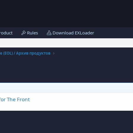
roduct
Rules
Download EXLoader
fe (EOL) / Архив продуктов
or The Front