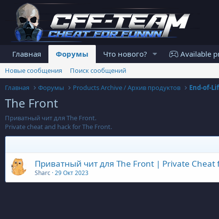
Главная
Форумы
Что нового?
Available p
Новые сообщения
Поиск сообщений
Главная
Форумы
Products Archive / Архив продуктов
End-of-Li
The Front
Приватный чит для The Front.
Private cheat and hack for The Front.
Приватный чит для The Front | Private Cheat f
Sharc
29 Окт 2023