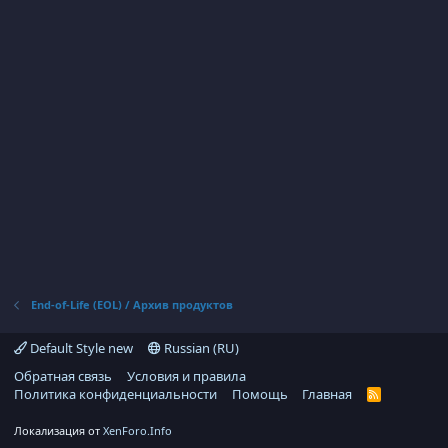
End-of-Life (EOL) / Архив продуктов
Default Style new
Russian (RU)
Обратная связь
Условия и правила
Политика конфиденциальности
Помощь
Главная
R
S
S
Локализация от
XenForo.Info