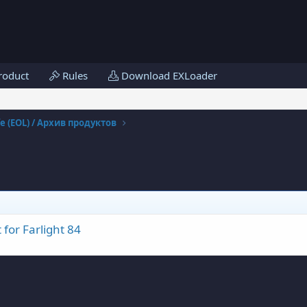
roduct
Rules
Download EXLoader
fe (EOL) / Архив продуктов
for Farlight 84