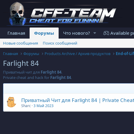
Главная
Форумы
Что нового?
Available p
Новые сообщения
Поиск сообщений
Главная
Форумы
Products Archive / Архив продуктов
End-of-Li
Farlight 84
Приватный чит для
Farlight 84
.
Private cheat and hack for
Farlight 84
.
Приватный Чит для Farlight 84 | Private Cheat 
Sharc
3 Май 2023