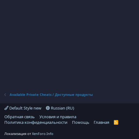
Available Private Cheats / Доступные продукты
Default Style new
Russian (RU)
Обратная связь
Условия и правила
Политика конфиденциальности
Помощь
Главная
R
S
S
Локализация от
XenForo.Info